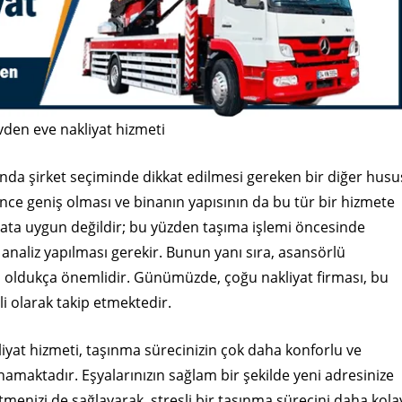
den eve nakliyat hizmeti
ında şirket seçiminde dikkat edilmesi gereken bir diğer husu
ince geniş olması ve binanın yapısının da bu tür bir hizmete
iyata uygun değildir; bu yüzden taşıma işlemi öncesinde
 analiz yapılması gerekir. Bunun yanı sıra, asansörlü
sı da oldukça önemlidir. Günümüzde, çoğu nakliyat firması, bu
li olarak takip etmektedir.
iyat hizmeti, taşınma sürecinizin çok daha konforlu ve
amaktadır. Eşyalarınızın sağlam bir şekilde yeni adresinize
menizi de sağlayarak, stresli bir taşınma sürecini daha kola