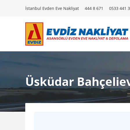
İstanbul Evden Eve Nakliyat
444 8 671
0533 441 3
Üsküdar Bahçeliev