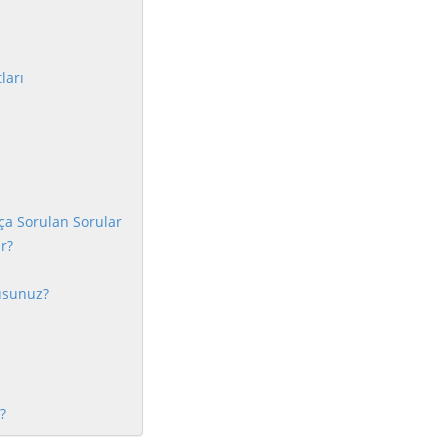
ları
ça Sorulan Sorular
r?
usunuz?
?