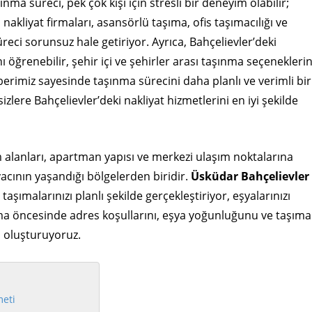
ma süreci, pek çok kişi için stresli bir deneyim olabilir;
akliyat firmaları, asansörlü taşıma, ofis taşımacılığı ve
süreci sorunsuz hale getiriyor. Ayrıca, Bahçelievler’deki
nı öğrenebilir, şehir içi ve şehirler arası taşınma seçeneklerin
erimiz sayesinde taşınma sürecini daha planlı ve verimli bir
sizlere Bahçelievler’deki nakliyat hizmetlerini en iyi şekilde
 alanları, apartman yapısı ve merkezi ulaşım noktalarına
yacının yaşandığı bölgelerden biridir.
Üsküdar Bahçelievler
 taşımalarınızı planlı şekilde gerçekleştiriyor, eşyalarınızı
nma öncesinde adres koşullarını, eşya yoğunluğunu ve taşıma
m oluşturuyoruz.
meti