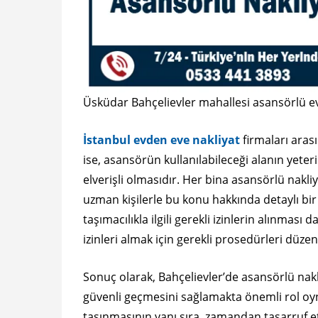
Üsküdar Bahçelievler mahallesi asansörlü ev
İstanbul evden eve nakliyat
firmaları aras
ise, asansörün kullanılabileceği alanın yeter
elverişli olmasıdır. Her bina asansörlü nakl
uzman kişilerle bu konu hakkında detaylı bir
taşımacılıkla ilgili gerekli izinlerin alınma
izinleri almak için gerekli prosedürleri düzen
Sonuç olarak, Bahçelievler’de asansörlü nakl
güvenli geçmesini sağlamakta önemli rol oyn
taşınmasının yanı sıra, zamandan tasarruf et