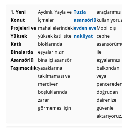
1. Yeni
Aydınlı, Yayla ve
Tuzla
araçlarımızı
Konut
İçmeler
asansörlü
kullanıyoruz.
Projeleri ve
mahallelerindeki
evden eve
Mobil dış
Yüksek
yüksek katlı site
nakliyat
cephe
Katlı
bloklarında
asansörümüz
Binalarda
eşyalarınızın
ile
Asansörlü
bina içi asansör
eşyalarınızı
Taşımacılık:
yasaklarına
balkondan
takılmaması ve
veya
merdiven
pencereden
boşluklarında
doğrudan
zarar
dairenize
görmemesi için
güvenle
aktarıyoruz.