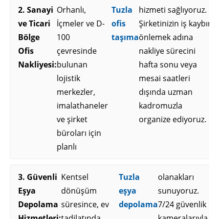
2. Sanayi
Orhanlı,
Tuzla
hizmeti sağlıyoruz.
ve Ticari
İçmeler ve D-
ofis
Şirketinizin iş kaybını
Bölge
100
taşıma
önlemek adına
Ofis
çevresinde
nakliye sürecini
Nakliyesi:
bulunan
hafta sonu veya
lojistik
mesai saatleri
merkezler,
dışında uzman
imalathaneler
kadromuzla
ve şirket
organize ediyoruz.
büroları için
planlı
3. Güvenli
Kentsel
Tuzla
olanakları
Eşya
dönüşüm
eşya
sunuyoruz.
Depolama
süresince, ev
depolama
7/24 güvenlik
Hizmetleri:
tadilatında
kameralarıyla