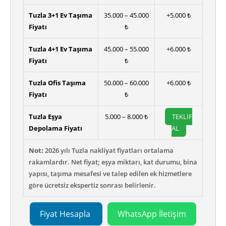
Tuzla 3+1 Ev Taşıma
35.000 – 45.000
+5.000 ₺
Fiyatı
₺
Tuzla 4+1 Ev Taşıma
45.000 – 55.000
+6.000 ₺
Fiyatı
₺
Tuzla Ofis Taşıma
50.000 – 60.000
+6.000 ₺
Fiyatı
₺
Tuzla Eşya
5.000 – 8.000 ₺
TEKLİF
Depolama Fiyatı
AL
Not:
2026 yılı Tuzla nakliyat fiyatları ortalama
rakamlardır. Net fiyat; eşya miktarı, kat durumu, bina
yapısı, taşıma mesafesi ve talep edilen ek hizmetlere
göre ücretsiz ekspertiz sonrası belirlenir.
Fiyat Hesapla
WhatsApp İletişim