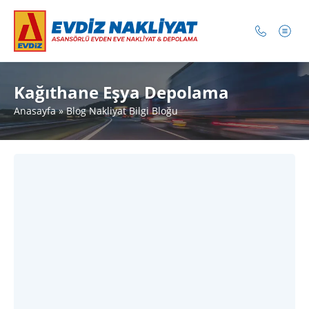
Kağıthane Eşya Depolama
Anasayfa
»
Blog Nakliyat Bilgi Bloğu