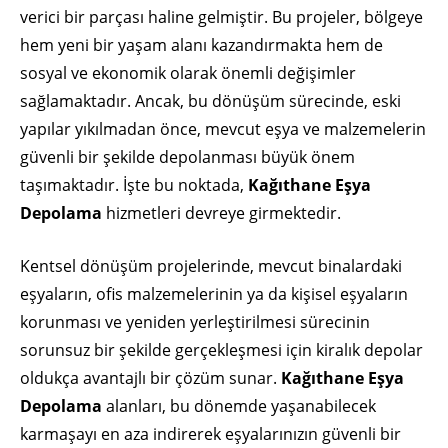
verici bir parçası haline gelmiştir. Bu projeler, bölgeye
hem yeni bir yaşam alanı kazandırmakta hem de
sosyal ve ekonomik olarak önemli değişimler
sağlamaktadır. Ancak, bu dönüşüm sürecinde, eski
yapılar yıkılmadan önce, mevcut eşya ve malzemelerin
güvenli bir şekilde depolanması büyük önem
taşımaktadır. İşte bu noktada,
Kağıthane Eşya
Depolama
hizmetleri devreye girmektedir.
Kentsel dönüşüm projelerinde, mevcut binalardaki
eşyaların, ofis malzemelerinin ya da kişisel eşyaların
korunması ve yeniden yerleştirilmesi sürecinin
sorunsuz bir şekilde gerçekleşmesi için kiralık depolar
oldukça avantajlı bir çözüm sunar.
Kağıthane Eşya
Depolama
alanları, bu dönemde yaşanabilecek
karmaşayı en aza indirerek eşyalarınızın güvenli bir