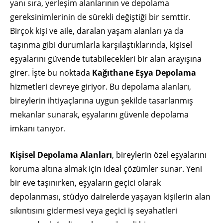
yanı sıra, yerleşim alanlarının ve depolama
gereksinimlerinin de sürekli değiştiği bir semttir.
Birçok kişi ve aile, daralan yaşam alanları ya da
taşınma gibi durumlarla karşılaştıklarında, kişisel
eşyalarını güvende tutabilecekleri bir alan arayışına
girer. İşte bu noktada
Kağıthane Eşya Depolama
hizmetleri devreye giriyor. Bu depolama alanları,
bireylerin ihtiyaçlarına uygun şekilde tasarlanmış
mekanlar sunarak, eşyalarını güvenle depolama
imkanı tanıyor.
Kişisel Depolama Alanları
, bireylerin özel eşyalarını
koruma altına almak için ideal çözümler sunar. Yeni
bir eve taşınırken, eşyaların geçici olarak
depolanması, stüdyo dairelerde yaşayan kişilerin alan
sıkıntısını gidermesi veya geçici iş seyahatleri