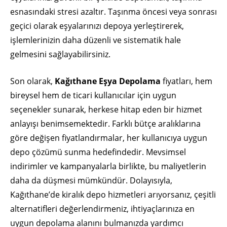
esnasındaki stresi azaltır. Taşınma öncesi veya sonrası
geçici olarak eşyalarınızı depoya yerleştirerek,
işlemlerinizin daha düzenli ve sistematik hale
gelmesini sağlayabilirsiniz.
Son olarak,
Kağıthane Eşya Depolama
fiyatları, hem
bireysel hem de ticari kullanıcılar için uygun
seçenekler sunarak, herkese hitap eden bir hizmet
anlayışı benimsemektedir. Farklı bütçe aralıklarına
göre değişen fiyatlandırmalar, her kullanıcıya uygun
depo çözümü sunma hedefindedir. Mevsimsel
indirimler ve kampanyalarla birlikte, bu maliyetlerin
daha da düşmesi mümkündür. Dolayısıyla,
Kağıthane’de kiralık depo hizmetleri arıyorsanız, çeşitli
alternatifleri değerlendirmeniz, ihtiyaçlarınıza en
uygun depolama alanını bulmanızda yardımcı