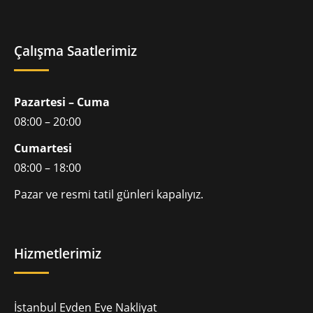
Çalışma Saatlerimiz
Pazartesi – Cuma
08:00 – 20:00
Cumartesi
08:00 – 18:00
Pazar ve resmi tatil günleri kapalıyız.
Hizmetlerimiz
İstanbul Evden Eve Nakliyat