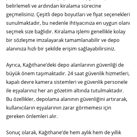
belirlemeli ve ardından kiralama sürecine
geçmelisiniz. Çeşitli depo boyutları ve fiyat seçenekleri
sunulmaktadır, bu nedenle ihtiyacınıza en uygun olanı
seçmek size bağlıdır. Kiralama işlemi genellikle kolay
bir sözleşme imzalayarak tamamlanabilir ve depo
alanınıza hızlı bir şekilde erişim sağlayabilirsiniz.
Ayrıca, Kağıthane’deki depo alanlarının güvenliği de
büyük önem taşımaktadır. 24 saat güvenlik hizmetleri,
kapalı devre kamera sistemleri ve güvenlik personele
ile eşyalarınız her an gözetim altında tutulmaktadır.
Bu özellikler, depolama alanının güvenliğini artırarak,
kullanıcıların eşyalarının zarar görmemesi için
gereken önlemleri alır.
Sonuç olarak, Kağıthane’de hem aylık hem de yıllık