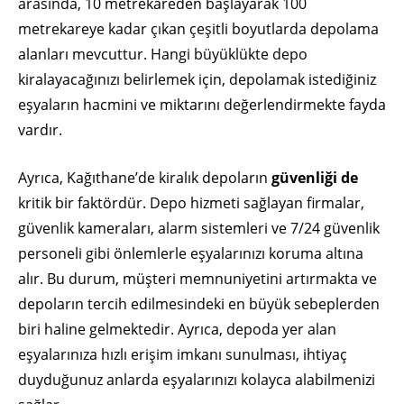
arasında, 10 metrekareden başlayarak 100
metrekareye kadar çıkan çeşitli boyutlarda depolama
alanları mevcuttur. Hangi büyüklükte depo
kiralayacağınızı belirlemek için, depolamak istediğiniz
eşyaların hacmini ve miktarını değerlendirmekte fayda
vardır.
Ayrıca, Kağıthane’de kiralık depoların
güvenliği de
kritik bir faktördür. Depo hizmeti sağlayan firmalar,
güvenlik kameraları, alarm sistemleri ve 7/24 güvenlik
personeli gibi önlemlerle eşyalarınızı koruma altına
alır. Bu durum, müşteri memnuniyetini artırmakta ve
depoların tercih edilmesindeki en büyük sebeplerden
biri haline gelmektedir. Ayrıca, depoda yer alan
eşyalarınıza hızlı erişim imkanı sunulması, ihtiyaç
duyduğunuz anlarda eşyalarınızı kolayca alabilmenizi