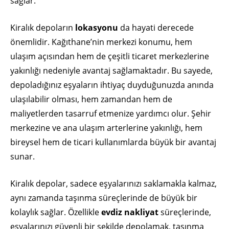
sağlar.
Kiralık depoların
lokasyonu
da hayati derecede
önemlidir. Kağıthane’nin merkezi konumu, hem
ulaşım açısından hem de çeşitli ticaret merkezlerine
yakınlığı nedeniyle avantaj sağlamaktadır. Bu sayede,
depoladığınız eşyaların ihtiyaç duyduğunuzda anında
ulaşılabilir olması, hem zamandan hem de
maliyetlerden tasarruf etmenize yardımcı olur. Şehir
merkezine ve ana ulaşım arterlerine yakınlığı, hem
bireysel hem de ticari kullanımlarda büyük bir avantaj
sunar.
Kiralık depolar, sadece eşyalarınızı saklamakla kalmaz,
aynı zamanda taşınma süreçlerinde de büyük bir
kolaylık sağlar. Özellikle
evdiz nakliyat
süreçlerinde,
eşyalarınızı güvenli bir şekilde depolamak, taşınma