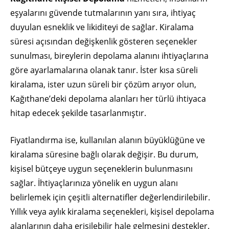
eşyalarını güvende tutmalarının yanı sıra, ihtiyaç
duyulan esneklik ve likiditeyi de sağlar. Kiralama
süresi açısından değişkenlik gösteren seçenekler
sunulması, bireylerin depolama alanını ihtiyaçlarına
göre ayarlamalarına olanak tanır. İster kısa süreli
kiralama, ister uzun süreli bir çözüm arıyor olun,
Kağıthane’deki depolama alanları her türlü ihtiyaca
hitap edecek şekilde tasarlanmıştır.
Fiyatlandırma ise, kullanılan alanın büyüklüğüne ve
kiralama süresine bağlı olarak değişir. Bu durum,
kişisel bütçeye uygun seçeneklerin bulunmasını
sağlar. İhtiyaçlarınıza yönelik en uygun alanı
belirlemek için çeşitli alternatifler değerlendirilebilir.
Yıllık veya aylık kiralama seçenekleri, kişisel depolama
alanlarının daha erişilebilir hale gelmesini destekler.