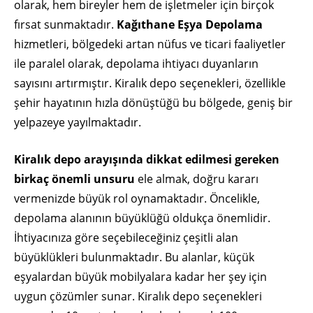
olarak, hem bireyler hem de işletmeler için birçok
fırsat sunmaktadır.
Kağıthane Eşya Depolama
hizmetleri, bölgedeki artan nüfus ve ticari faaliyetler
ile paralel olarak, depolama ihtiyacı duyanların
sayısını artırmıştır. Kiralık depo seçenekleri, özellikle
şehir hayatının hızla dönüştüğü bu bölgede, geniş bir
yelpazeye yayılmaktadır.
Kiralık depo arayışında dikkat edilmesi gereken
birkaç önemli unsuru
ele almak, doğru kararı
vermenizde büyük rol oynamaktadır. Öncelikle,
depolama alanının büyüklüğü oldukça önemlidir.
İhtiyacınıza göre seçebileceğiniz çeşitli alan
büyüklükleri bulunmaktadır. Bu alanlar, küçük
eşyalardan büyük mobilyalara kadar her şey için
uygun çözümler sunar. Kiralık depo seçenekleri