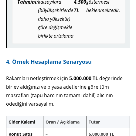
Tahmini:
katsayılara
4.500
göstermesi
(büyükşehirlerde
TL
beklenmektedir.
daha yüksektir)
göre değişmekle
birlikte ortalama
4. Örnek Hesaplama Senaryosu
Rakamları netleştirmek için
5.000.000 TL
değerinde
bir ev aldığınızı ve piyasa adetlerine göre tüm
masrafları (tapu harcının tamamı dahil) alıcının
ödediğini varsayalım.
Gider Kalemi
Oran / Açıklama
Tutar
Konut Satış
–
5.000.000 TL