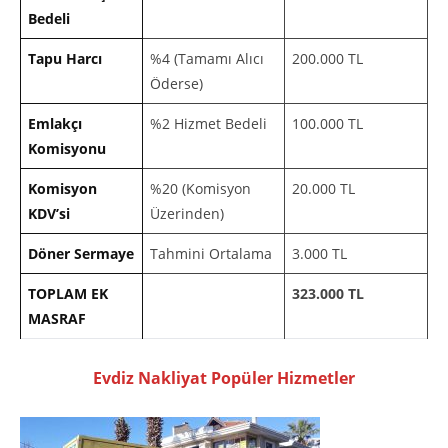
Bedeli
Tapu Harcı
%4 (Tamamı Alıcı
200.000 TL
Öderse)
Emlakçı
%2 Hizmet Bedeli
100.000 TL
Komisyonu
Komisyon
%20 (Komisyon
20.000 TL
KDV’si
Üzerinden)
Döner Sermaye
Tahmini Ortalama
3.000 TL
TOPLAM EK
323.000 TL
MASRAF
Evdiz Nakliyat Popüler Hizmetler