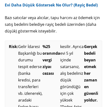
Evi Daha Düşük Göstersek Ne Olur? (Rayiç Bedel)
Bazı satıcılar veya alıcılar, tapu harcını az ödemek için
satış bedelini belediye rayiç bedeli üzerinden (daha
düşük) göstermek isteyebilir.
Risk:
Gelir İdaresi
%25
kesilir. Ayrıca
Gerçek
Başkanlığı bu
oranında
evi 5 yıl
bedeli
durumu
vergi
içinde
beyan
tespit ederse
ziyaı
satarsanız,
etmek
(banka
cezası
alış bedeliniz
her
kredisi, para
düşük
zaman
transferleri
göründüğü
en
vb. izlenerek),
için çok
güvenli
aradaki
yüksek
yoldur.
farkın harcı
“Değer Artış