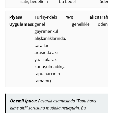
satış bedelinin
bu bedel
ödenme
Piyasa
Türkiye’deki
%4
)
alıcı
tarafın
Uygulaması:
genel
genellikle
ödenmek
gayrimenkul
alışkanlıklarında,
taraflar
arasında aksi
yazılı olarak
konuşulmadıkça
tapu harcının
tamamı (
Önemli İpucu:
Pazarlık aşamasında “Tapu harcı
kime ait?” sorusunu mutlaka netleştirin. Bu,