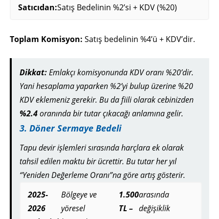
Satıcıdan:
Satış Bedelinin %2’si + KDV (%20)
Toplam Komisyon:
Satış bedelinin %4’ü + KDV’dir.
Dikkat:
Emlakçı komisyonunda KDV oranı %20’dir.
Yani hesaplama yaparken %2’yi bulup üzerine %20
KDV eklemeniz gerekir. Bu da fiili olarak cebinizden
%2.4
oranında bir tutar çıkacağı anlamına gelir.
3. Döner Sermaye Bedeli
Tapu devir işlemleri sırasında harçlara ek olarak
tahsil edilen maktu bir ücrettir. Bu tutar her yıl
“Yeniden Değerleme Oranı”na göre artış gösterir.
2025-
Bölgeye ve
1.500
arasında
2026
yöresel
TL –
değişiklik