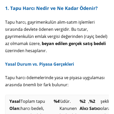
1. Tapu Harcı Nedir ve Ne Kadar Ödenir?
Tapu harcı, gayrimenkulün alım-satım işlemleri
sırasında devlete ödenen vergidir. Bu tutar,
gayrimenkulün emlak vergisi değerinden (rayiç bedel)
az olmamak üzere,
beyan edilen gerçek satış bedeli
üzerinden hesaplanır.
Yasal Durum vs. Piyasa Gerçekleri
Tapu harcı ödemelerinde yasa ve piyasa uygulaması
arasında önemli bir fark bulunur:
Yasal
Toplam tapu
%4
‘üdür.
%2
,
%2
şeklind
Olan:
harcı bedeli,
Kanunen
Alıcı
Satıcı
olarak