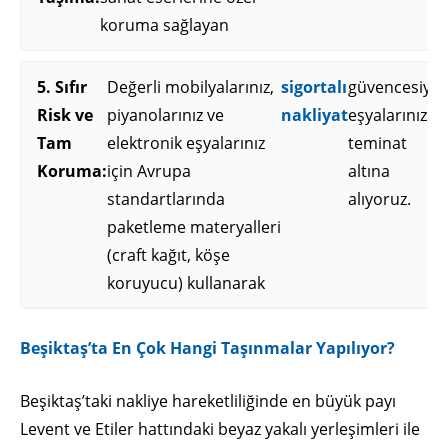
koruma sağlayan
5. Sıfır
Değerli mobilyalarınız,
sigortalı
güvencesiyle
Risk ve
piyanolarınız ve
nakliyat
eşyalarınızı
Tam
elektronik eşyalarınız
teminat
Koruma:
için Avrupa
altına
standartlarında
alıyoruz.
paketleme materyalleri
(craft kağıt, köşe
koruyucu) kullanarak
Beşiktaş’ta En Çok Hangi Taşınmalar Yapılıyor?
Beşiktaş’taki nakliye hareketliliğinde en büyük payı
Levent ve Etiler hattındaki beyaz yakalı yerleşimleri ile