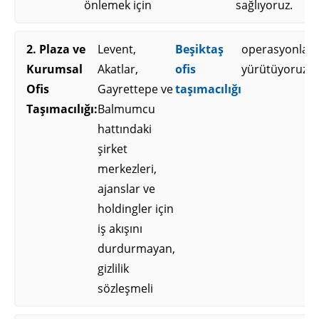
önlemek için
sağlıyoruz.
2. Plaza ve
Levent,
Beşiktaş
operasyonları
Kurumsal
Akatlar,
ofis
yürütüyoruz.
Ofis
Gayrettepe ve
taşımacılığı
Taşımacılığı:
Balmumcu
hattındaki
şirket
merkezleri,
ajanslar ve
holdingler için
iş akışını
durdurmayan,
gizlilik
sözleşmeli