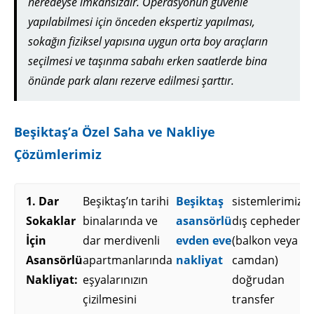
neredeyse imkansızdır. Operasyonun güvenle
yapılabilmesi için önceden ekspertiz yapılması,
sokağın fiziksel yapısına uygun orta boy araçların
seçilmesi ve taşınma sabahı erken saatlerde bina
önünde park alanı rezerve edilmesi şarttır.
Beşiktaş’a Özel Saha ve Nakliye
Çözümlerimiz
1. Dar
Beşiktaş’ın tarihi
Beşiktaş
sistemlerimizle
Sokaklar
binalarında ve
asansörlü
dış cepheden
İçin
dar merdivenli
evden eve
(balkon veya
Asansörlü
apartmanlarında
nakliyat
camdan)
Nakliyat:
eşyalarınızın
doğrudan
çizilmesini
transfer