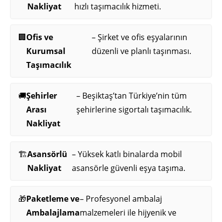
Nakliyat
hızlı taşımacılık hizmeti.
🏢
Ofis ve
– Şirket ve ofis eşyalarının
Kurumsal
düzenli ve planlı taşınması.
Taşımacılık
🚚
Şehirler
– Beşiktaş’tan Türkiye’nin tüm
Arası
şehirlerine sigortalı taşımacılık.
Nakliyat
🏗️
Asansörlü
– Yüksek katlı binalarda mobil
Nakliyat
asansörle güvenli eşya taşıma.
🎁
Paketleme ve
– Profesyonel ambalaj
Ambalajlama
malzemeleri ile hijyenik ve