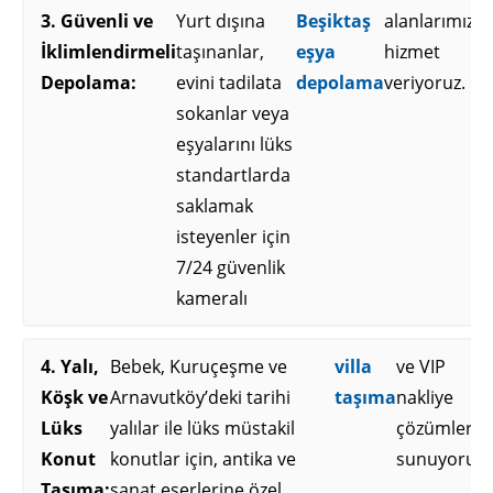
3. Güvenli ve
Yurt dışına
Beşiktaş
alanlarımızla
İklimlendirmeli
taşınanlar,
eşya
hizmet
Depolama:
evini tadilata
depolama
veriyoruz.
sokanlar veya
eşyalarını lüks
standartlarda
saklamak
isteyenler için
7/24 güvenlik
kameralı
4. Yalı,
Bebek, Kuruçeşme ve
villa
ve VIP
Köşk ve
Arnavutköy’deki tarihi
taşıma
nakliye
Lüks
yalılar ile lüks müstakil
çözümleri
Konut
konutlar için, antika ve
sunuyoruz.
Taşıma:
sanat eserlerine özel