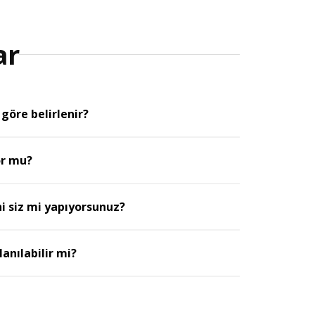
ar
 göre belirlenir?
or mu?
 siz mi yapıyorsunuz?
anılabilir mi?