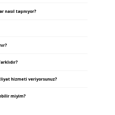
r nasıl taşınıyor?
nır?
arklıdır?
kliyat hizmeti veriyorsunuz?
ebilir miyim?