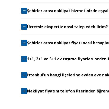
Şehirler arası nakliyat hizmetinizde eşyala
Ücretsiz ekspertiz nasıl talep edebilirim?
Şehirler arası nakliyat fiyatı nasıl hesapla
1+1, 2+1 ve 3+1 ev taşıma fiyatları neden f
İstanbul'un hangi ilçelerine evden eve na
Nakliyat fiyatını telefon üzerinden öğren